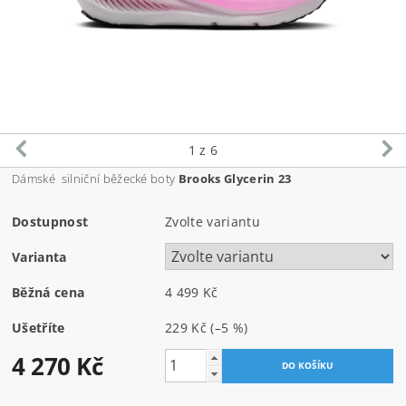
1
z 6
Dámské silniční běžecké boty
Brooks Glycerin 23
Dostupnost
Zvolte variantu
Varianta
Běžná cena
4 499 Kč
Ušetříte
229 Kč
(–5 %)
4 270 Kč