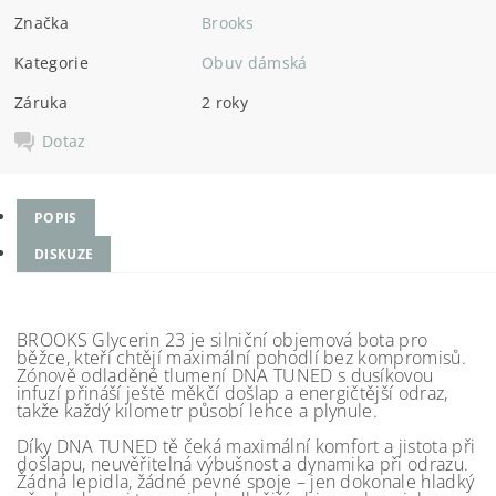
Značka
Brooks
Kategorie
Obuv dámská
Záruka
2 roky
Dotaz
POPIS
DISKUZE
BROOKS Glycerin 23 je silniční objemová bota pro
běžce, kteří chtějí maximální pohodlí bez kompromisů.
Zónově odladěné tlumení DNA TUNED s dusíkovou
infuzí přináší ještě měkčí došlap a energičtější odraz,
takže každý kilometr působí lehce a plynule.
Díky DNA TUNED tě čeká maximální komfort a jistota při
došlapu, neuvěřitelná výbušnost a dynamika při odrazu.
Žádná lepidla, žádné pevné spoje – jen dokonale hladký