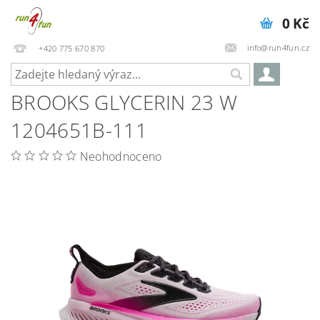
0 Kč
info@run4fun.cz
+420 775 670 870
BROOKS GLYCERIN 23 W
1204651B-111
Neohodnoceno