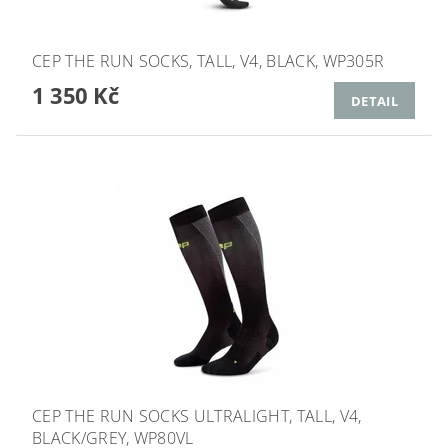
CEP THE RUN SOCKS, TALL, V4, BLACK, WP305R
1 350 Kč
DETAIL
CEP THE RUN SOCKS ULTRALIGHT, TALL, V4,
BLACK/GREY, WP80VL