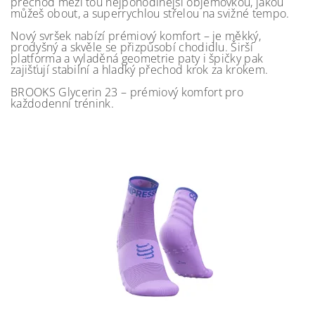
přechod mezi tou nejpohodlnější objemovkou, jakou
můžeš obout, a superrychlou střelou na svižné tempo.
Nový svršek nabízí prémiový komfort – je měkký,
prodyšný a skvěle se přizpůsobí chodidlu. Širší
platforma a vyladěná geometrie paty i špičky pak
zajišťují stabilní a hladký přechod krok za krokem.
BROOKS Glycerin 23 – prémiový komfort pro
každodenní trénink.