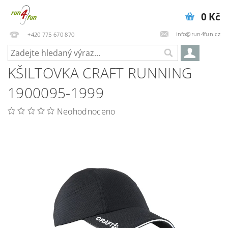
0 Kč
info@run4fun.cz
+420 775 670 870
KŠILTOVKA CRAFT RUNNING
1900095-1999
Neohodnoceno