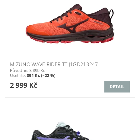
MIZUNO WAVE RIDER TT J1GD213247
Původně:
3 890 Kč
Ušetříte
:
891 Kč (–22 %)
2 999 Kč
DETAIL