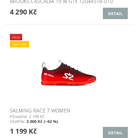
BROOKS CASCADIA 19 W GTX 1204451B-010
4 290 Kč
DETAIL
Akce
Výprodej
SALMING RACE 7 WOMEN
Původně:
3 199 Kč
Ušetříte
:
2 000 Kč (–62 %)
1 199 Kč
DETAIL