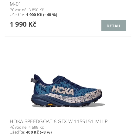
M-01
Původně:
3 890 Kč
Ušetříte
:
1 900 Kč (–48 %)
1 990 Kč
DETAIL
HOKA SPEEDGOAT 6 GTX W 1155151-MLLP
Původně:
4 599 Kč
Ušetříte
:
400 Kč (–8 %)