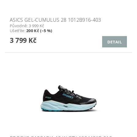
ASICS GEL-CUMULUS 28 1012B916-403
Původně:
3 999 Kč
Ušetříte
:
200 Kč (–5 %)
3 799 Kč
DETAIL