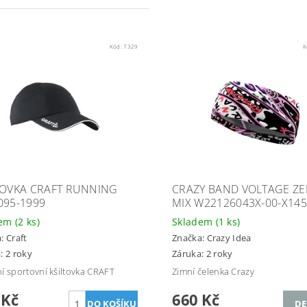
Kód:
7329
K
TOVKA CRAFT RUNNING
CRAZY BAND VOLTAGE Z
095-1999
MIX W22126043X-00-X14
dem
(2 ks)
Skladem
(1 ks)
a:
Craft
Značka:
Crazy Idea
: 2 roky
Záruka: 2 roky
í sportovní kšiltovka CRAFT
Zimní čelenka Crazy
 Kč
660 Kč
DE