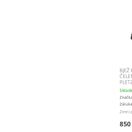
BJEŽ
ČELE
PLET
Skla
Značk
Záruka
Zimní 
850