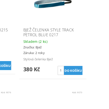
0215
BJEŽ ČELENKA STYLE TRACK
PETROL BLUE 0217
Skladem
(2 ks)
Značka:
Bjež
Záruka: 2 roky
Stylová čelenka Bjež
380 Kč
Kód:
9076
Kód:
9073