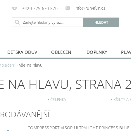
info@run4fun.cz
+420 775 670 870
DĚTSKÁ OBUV
OBLEČENÍ
DOPLŇKY
PLA
KAMENNÁ PRODEJNA
OBCHODNÍ PODMÍNKY
VRÁC
Oblečení
vše na hlavu
MOJE OBJEDNÁVKA
E NA HLAVU
, STRANA 
ČELENKY
KŠILTY A
PRODÁVANĚJŠÍ
COMPRESSPORT VISOR ULTRALIGHT PRINCESS BLU