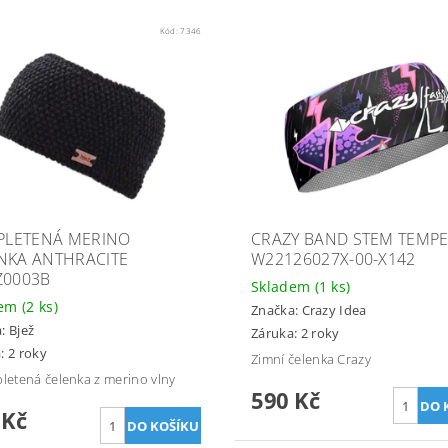
Kód:
7346
 PLETENÁ MERINO
CRAZY BAND STEM TEMPE
NKA ANTHRACITE
W22126027X-00-X142
Z0003B
Skladem
(1 ks)
dem
(2 ks)
Značka:
Crazy Idea
a:
Bjež
Záruka: 2 roky
: 2 roky
Zimní čelenka Crazy
pletená čelenka z merino vlny
590 Kč
 Kč