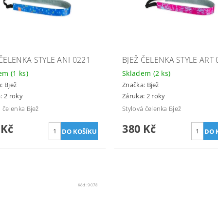
 ČELENKA STYLE ANI 0221
BJEŽ ČELENKA STYLE ART 
dem
(1 ks)
Skladem
(2 ks)
a:
Bjež
Značka:
Bjež
: 2 roky
Záruka: 2 roky
á čelenka Bjež
Stylová čelenka Bjež
 Kč
380 Kč
Kód:
9078