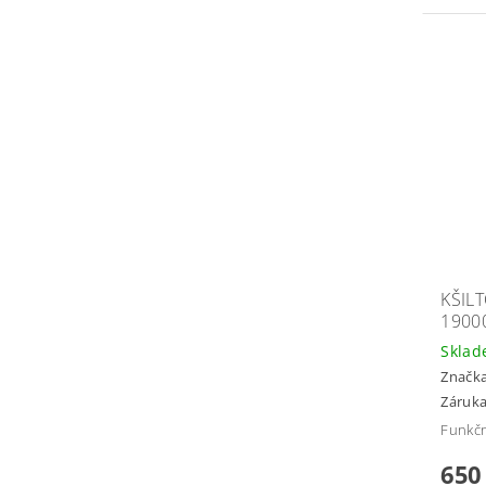
KŠIL
1900
Skla
Značk
Záruka
Funkčn
650