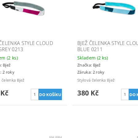
 ČELENKA STYLE CLOUD
BJEŽ ČELENKA STYLE CLO
GREY 0213
BLUE 0211
dem
(2 ks)
Skladem
(2 ks)
a:
Bjež
Značka:
Bjež
: 2 roky
Záruka: 2 roky
á čelenka Bjež
Stylová čelenka Bjež
 Kč
380 Kč
Kód:
8864