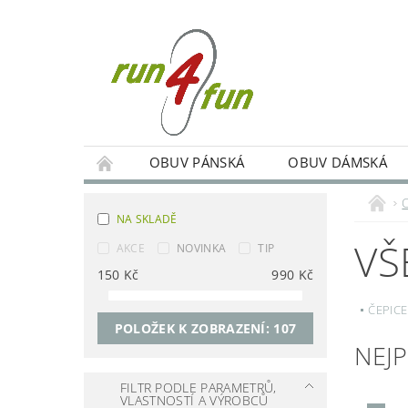
OBUV PÁNSKÁ
OBUV DÁMSKÁ
TRÉNINKY SKUPINOVÉ A INDIVIDUÁLNÍ
NA SKLADĚ
PODMÍNKY OCHRANY OSOBNÍCH ÚDAJŮ
VŠ
AKCE
NOVINKA
TIP
150
Kč
990
Kč
ČEPICE
POLOŽEK K ZOBRAZENÍ:
107
NEJ
FILTR PODLE PARAMETRŮ,
VLASTNOSTÍ A VÝROBCŮ