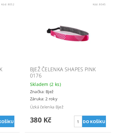
Kód:
8052
Kód:
8045
K
BJEŽ ČELENKA SHAPES PINK
0176
Skladem
(2 ks)
Značka:
Bjež
Záruka: 2 roky
Úzká čelenka Bjež
380 Kč