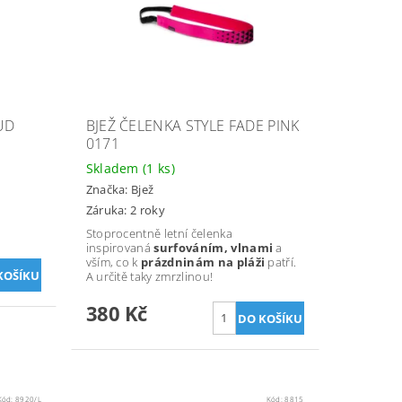
UD
BJEŽ ČELENKA STYLE FADE PINK
0171
Skladem
(1 ks)
Značka:
Bjež
Záruka: 2 roky
Stoprocentně letní čelenka
inspirovaná
surfováním, vlnami
a
vším, co k
prázdninám na pláži
patří.
A určitě taky zmrzlinou!
380 Kč
Kód:
8920/L
Kód:
8815