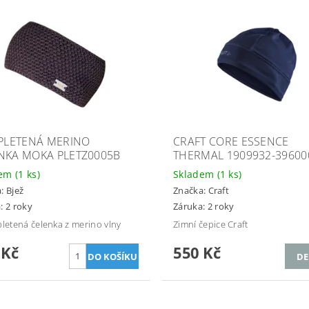
 PLETENÁ MERINO
CRAFT CORE ESSENCE
NKA MOKA PLETZ0005B
THERMAL 1909932-39600
dem
(1 ks)
Skladem
(1 ks)
a:
Bjež
Značka:
Craft
: 2 roky
Záruka: 2 roky
pletená čelenka z merino vlny
Zimní čepice Craft
 Kč
550 Kč
DE