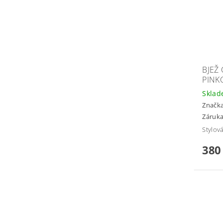
BJEŽ
PINK
Skla
Značk
Záruka
Stylov
380