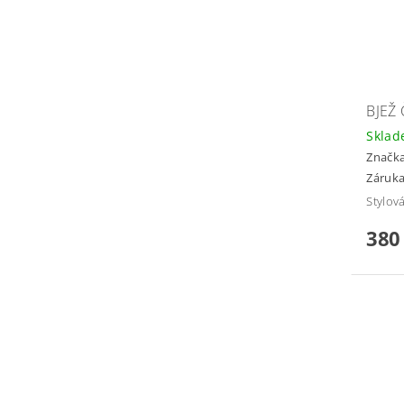
BJEŽ
Skla
Značk
Záruka
Stylov
380