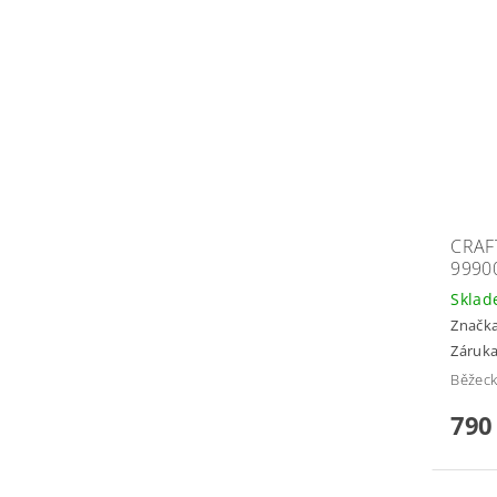
CRAF
9990
Skla
Značk
Záruka
Běžeck
790