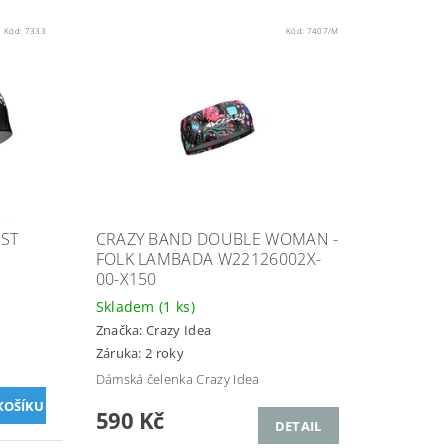
Kód:
7333
Kód:
7407/M
ST
CRAZY BAND DOUBLE WOMAN -
FOLK LAMBADA W22126002X-
00-X150
Skladem
(1 ks)
Značka:
Crazy Idea
Záruka: 2 roky
Dámská čelenka Crazy Idea
590 Kč
DETAIL