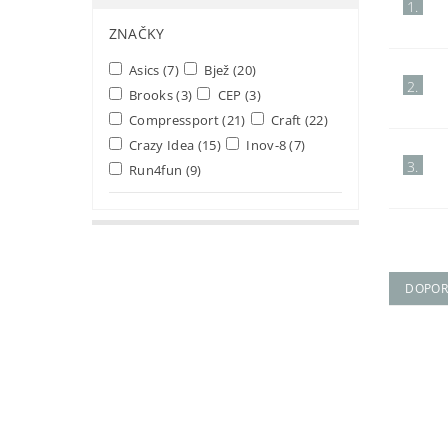
1.
ZNAČKY
Asics
(7)
Bjež
(20)
2.
Brooks
(3)
CEP
(3)
Compressport
(21)
Craft
(22)
Crazy Idea
(15)
Inov-8
(7)
3.
Run4fun
(9)
DOPOR