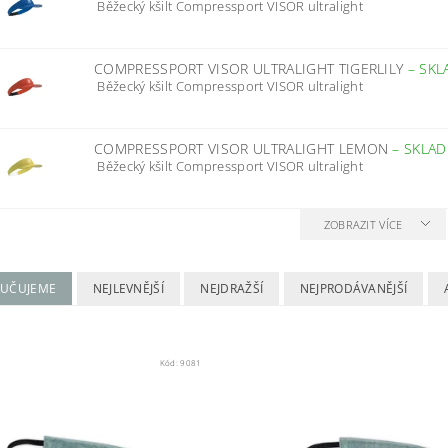
Běžecký kšilt Compressport VISOR ultralight
COMPRESSPORT VISOR ULTRALIGHT TIGERLILY
–
SKL
Běžecký kšilt Compressport VISOR ultralight
COMPRESSPORT VISOR ULTRALIGHT LEMON
–
SKLA
Běžecký kšilt Compressport VISOR ultralight
ZOBRAZIT VÍCE
UČUJEME
NEJLEVNĚJŠÍ
NEJDRAŽŠÍ
NEJPRODÁVANĚJŠÍ
Kód:
9081