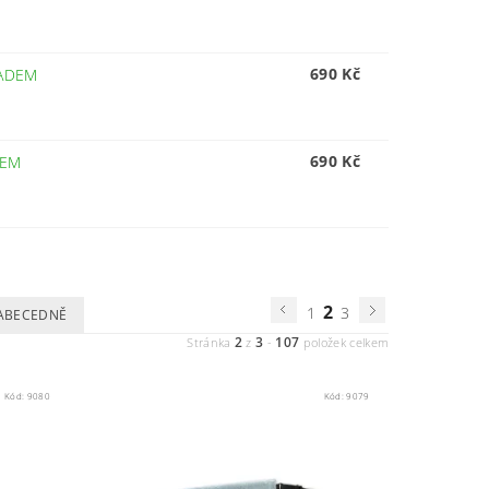
690 Kč
ADEM
690 Kč
DEM
2
1
3
ABECEDNĚ
2
3
107
Stránka
z
-
položek celkem
Kód:
9080
Kód:
9079