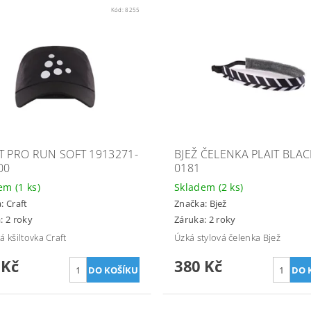
Kód:
8255
T PRO RUN SOFT 1913271-
BJEŽ ČELENKA PLAIT BLAC
00
0181
dem
(1 ks)
Skladem
(2 ks)
a:
Craft
Značka:
Bjež
: 2 roky
Záruka: 2 roky
á kšiltovka Craft
Úzká stylová čelenka Bjež
 Kč
380 Kč