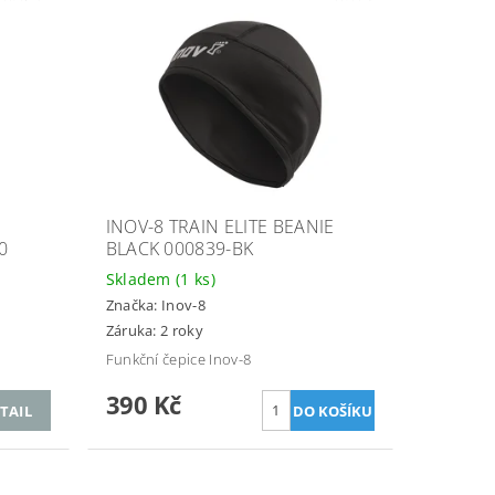
INOV-8 TRAIN ELITE BEANIE
0
BLACK 000839-BK
Skladem
(1 ks)
Značka:
Inov-8
Záruka: 2 roky
Funkční čepice Inov-8
390 Kč
TAIL