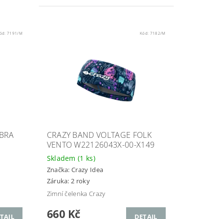
ód:
7191/M
Kód:
7182/M
EBRA
CRAZY BAND VOLTAGE FOLK
5
VENTO W22126043X-00-X149
Skladem
(1 ks)
Značka:
Crazy Idea
Záruka: 2 roky
Zimní čelenka Crazy
660 Kč
TAIL
DETAIL